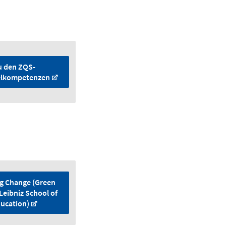
u den ZQS-
elkompetenzen
g Change (Green
 Leibniz School of
ucation)