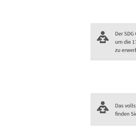
Der SDG 
um die 17
zu erwer
Das voll
finden Si