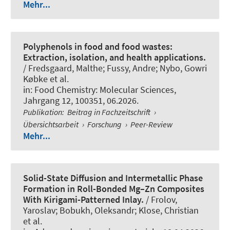
Mehr...
Polyphenols in food and food wastes:
Extraction, isolation, and health applications.
/ Fredsgaard, Malthe; Fussy, Andre; Nybo, Gowri
Købke et al.
in:
Food Chemistry: Molecular Sciences
,
Jahrgang 12, 100351, 06.2026.
Publikation
:
Beitrag in Fachzeitschrift
›
Übersichtsarbeit
›
Forschung
›
Peer-Review
Mehr...
Solid-State Diffusion and Intermetallic Phase
Formation in Roll-Bonded Mg–Zn Composites
With Kirigami-Patterned Inlay.
/ Frolov,
Yaroslav; Bobukh, Oleksandr
; Klose, Christian
et al.