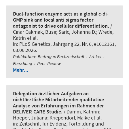
Dual-function enzyme acts as a global c-di-
GMP sink and local anti sigma factor
antagonist to drive cellular differentiation.
/
Cınar Cakmak, Buse
; Saric, Johanna D.; Wrede,
Katrin et al.
in:
PLoS Genetics
, Jahrgang 22, Nr. 6, e1012161,
03.06.2026.
Publikation
:
Beitrag in Fachzeitschrift
›
Artikel
›
Forschung
›
Peer-Review
Mehr...
Delegation ärztlicher Aufgaben an
nichtärztliche Mitarbeitende: qualitative
Analyse von Erfahrungen im Rahmen der
DELIVER-CARE Studie.
/ Damm, Kathrin;
Hoeper, Juliana; Kriependorf, Maike et al.
in:
Zeitschrift fur Evidenz, Fortbildung und