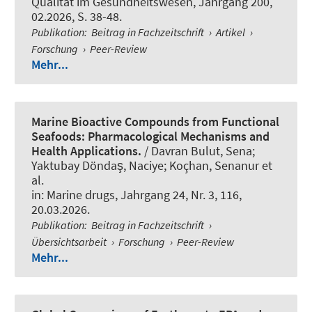
Qualitat im Gesundheitswesen
, Jahrgang 200,
02.2026, S. 38-48.
Publikation
:
Beitrag in Fachzeitschrift
›
Artikel
›
Forschung
›
Peer-Review
Mehr...
Marine Bioactive Compounds from Functional
Seafoods: Pharmacological Mechanisms and
Health Applications.
/ Davran Bulut, Sena;
Yaktubay Döndaş, Naciye; Koçhan, Senanur et
al.
in:
Marine drugs
, Jahrgang 24, Nr. 3, 116,
20.03.2026.
Publikation
:
Beitrag in Fachzeitschrift
›
Übersichtsarbeit
›
Forschung
›
Peer-Review
Mehr...