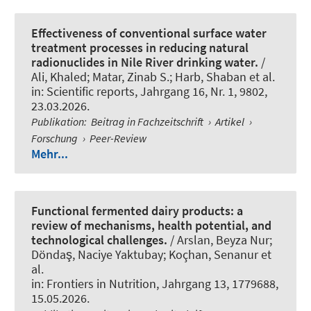
Effectiveness of conventional surface water
treatment processes in reducing natural
radionuclides in Nile River drinking water.
/
Ali, Khaled; Matar, Zinab S.; Harb, Shaban et al.
in:
Scientific reports
, Jahrgang 16, Nr. 1, 9802,
23.03.2026.
Publikation
:
Beitrag in Fachzeitschrift
›
Artikel
›
Forschung
›
Peer-Review
Mehr...
Functional fermented dairy products: a
review of mechanisms, health potential, and
technological challenges.
/ Arslan, Beyza Nur;
Döndaş, Naciye Yaktubay; Koçhan, Senanur et
al.
in:
Frontiers in Nutrition
, Jahrgang 13, 1779688,
15.05.2026.