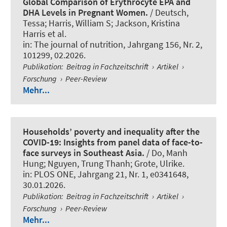
Global Comparison of Erythrocyte EPA and
DHA Levels in Pregnant Women.
/ Deutsch,
Tessa; Harris, William S; Jackson, Kristina
Harris et al.
in:
The journal of nutrition
, Jahrgang 156, Nr. 2,
101299, 02.2026.
Publikation
:
Beitrag in Fachzeitschrift
›
Artikel
›
Forschung
›
Peer-Review
Mehr...
Households’ poverty and inequality after the
COVID-19: Insights from panel data of face-to-
face surveys in Southeast Asia.
/ Do, Manh
Hung; Nguyen, Trung Thanh
; Grote, Ulrike
.
in:
PLOS ONE
, Jahrgang 21, Nr. 1, e0341648,
30.01.2026.
Publikation
:
Beitrag in Fachzeitschrift
›
Artikel
›
Forschung
›
Peer-Review
Mehr...