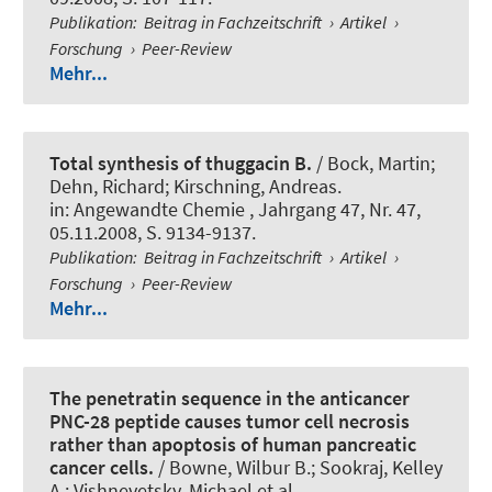
Publikation
:
Beitrag in Fachzeitschrift
›
Artikel
›
Forschung
›
Peer-Review
Mehr...
Total synthesis of thuggacin B.
/ Bock, Martin;
Dehn, Richard
; Kirschning, Andreas
.
in:
Angewandte Chemie
, Jahrgang 47, Nr. 47,
05.11.2008, S. 9134-9137.
Publikation
:
Beitrag in Fachzeitschrift
›
Artikel
›
Forschung
›
Peer-Review
Mehr...
The penetratin sequence in the anticancer
PNC-28 peptide causes tumor cell necrosis
rather than apoptosis of human pancreatic
cancer cells.
/ Bowne, Wilbur B.; Sookraj, Kelley
A.; Vishnevetsky, Michael et al.