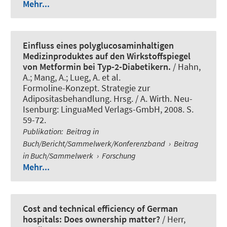
Mehr...
Einfluss eines polyglucosaminhaltigen
Medizinproduktes auf den Wirkstoffspiegel
von Metformin bei Typ-2-Diabetikern.
/
Hahn,
A.
; Mang, A.; Lueg, A. et al.
Formoline-Konzept. Strategie zur
Adipositasbehandlung. Hrsg. / A. Wirth. Neu-
Isenburg: LinguaMed Verlags-GmbH, 2008. S.
59-72.
Publikation
:
Beitrag in
Buch/Bericht/Sammelwerk/Konferenzband
›
Beitrag
in Buch/Sammelwerk
›
Forschung
Mehr...
Cost and technical efficiency of German
hospitals: Does ownership matter?
/ Herr,