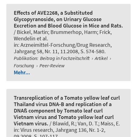
Effects of AVE2268, a Substituted
Glycopyranoside, on Urinary Glucose
Excretion and Blood Glucose in Mice and Rats.
/ Bickel, Martin; Brummerhop, Harm; Frick,
Wendelin et al.
in:
Arzneimittel-Forschung/Drug Research
,
Jahrgang 58, Nr. 11, 11.2008, S. 574-580.
Publikation
:
Beitrag in Fachzeitschrift
›
Artikel
›
Forschung
›
Peer-Review
Mehr...
Transreplication of a Tomato yellow leaf curl
Thailand virus DNA-B and replication of a
DNAß component by Tomato leaf curl
Vietnam virus and Tomato yellow leaf curl
Vietnam virus.
/ Blawid, R.; Van, D. T.; Maiss, E.
in:
Virus research
, Jahrgang 136, Nr. 1-2,
09.2008, S. 107-117.