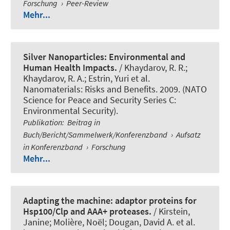
Forschung
›
Peer-Review
Mehr...
Silver Nanoparticles: Environmental and
Human Health Impacts.
/ Khaydarov, R. R.;
Khaydarov, R. A.; Estrin, Yuri et al.
Nanomaterials: Risks and Benefits. 2009. (NATO
Science for Peace and Security Series C:
Environmental Security).
Publikation
:
Beitrag in
Buch/Bericht/Sammelwerk/Konferenzband
›
Aufsatz
in Konferenzband
›
Forschung
Mehr...
Adapting the machine: adaptor proteins for
Hsp100/Clp and AAA+ proteases.
/ Kirstein,
Janine; Molière, Noël; Dougan, David A. et al.