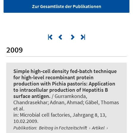
Zur Gesamtliste der Publikationen
2009
Simple high-cell density fed-batch technique
for high-level recombinant protein
production with Pichia pastoris: Application
to intracellular production of Hepatitis B
surface antigen.
/ Gurramkonda,
Chandrasekhar; Adnan, Ahmad; Gäbel, Thomas
et al.
in:
Microbial cell factories
, Jahrgang 8, 13,
10.02.2009.
Publikation
:
Beitrag in Fachzeitschrift
›
Artikel
›