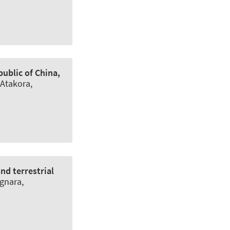
public of China,
 Atakora,
nd terrestrial
gnara,