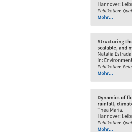
Hannover: Leibn
Publikation
:
Qual
Mehr...
Structuring th
scalable, and 
Natalia Estrada 
in:
Environment
Publikation
:
Beit
Mehr...
Dynamics of fl
rainfall, clima
Thea Maria
.
Hannover: Leibn
Publikation
:
Qual
Mehr...