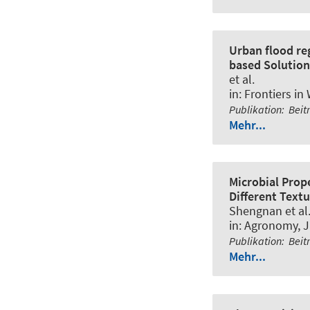
Urban flood re
based Solution
et al.
in:
Frontiers in
Publikation
:
Beit
Mehr...
Microbial Prope
Different Text
Shengnan et al
in:
Agronomy
, 
Publikation
:
Beit
Mehr...