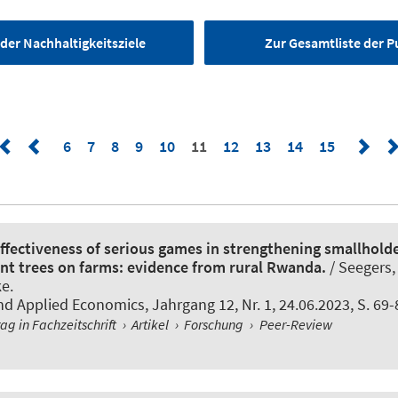
der Nachhaltigkeitsziele
Zur Gesamtliste der P
6
7
8
9
10
11
12
13
14
15
effectiveness of serious games in strengthening smallhold
rent trees on farms: evidence from rural Rwanda.
/ Seegers,
ke
.
nd Applied Economics
, Jahrgang 12, Nr. 1, 24.06.2023, S. 69-
rag in Fachzeitschrift
›
Artikel
›
Forschung
›
Peer-Review