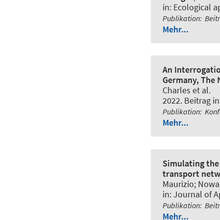
in:
Ecological a
Publikation
:
Beit
Mehr...
An Interrogatio
Germany, The 
Charles et al.
2022. Beitrag i
Publikation
:
Konf
Mehr...
Simulating the 
transport netw
Maurizio; Nowak
in:
Journal of A
Publikation
:
Beit
Mehr...