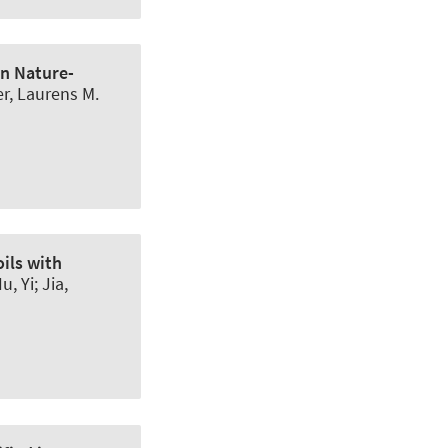
an Nature-
er, Laurens M.
oils with
, Yi; Jia,