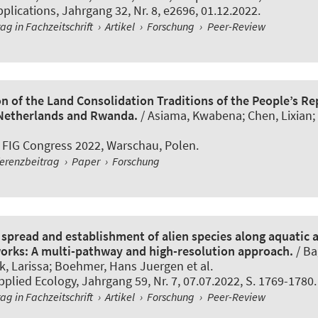
pplications
, Jahrgang 32, Nr. 8, e2696, 01.12.2022.
rag in Fachzeitschrift
›
Artikel
›
Forschung
›
Peer-Review
n of the Land Consolidation Traditions of the People’s Re
Netherlands and Rwanda.
/
Asiama, Kwabena
; Chen, Lixian;
n FIG Congress 2022, Warschau, Polen.
erenzbeitrag
›
Paper
›
Forschung
spread and establishment of alien species along aquatic a
orks: A multi-pathway and high-resolution approach.
/ Ba
, Larissa
; Boehmer, Hans Juergen
et al.
pplied Ecology
, Jahrgang 59, Nr. 7, 07.07.2022, S. 1769-1780.
rag in Fachzeitschrift
›
Artikel
›
Forschung
›
Peer-Review