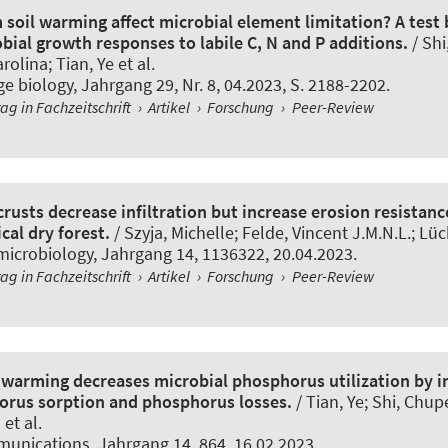
 soil warming affect microbial element limitation? A test
bial growth responses to labile C, N and P additions.
/ Shi
olina; Tian, Ye et al.
ge biology
, Jahrgang 29, Nr. 8, 04.2023, S. 2188-2202.
rag in Fachzeitschrift
›
Artikel
›
Forschung
›
Peer-Review
 crusts decrease infiltration but increase erosion resistan
cal dry forest.
/ Szyja, Michelle
; Felde, Vincent J.M.N.L.
; Lüc
 microbiology
, Jahrgang 14, 1136322, 20.04.2023.
rag in Fachzeitschrift
›
Artikel
›
Forschung
›
Peer-Review
 warming decreases microbial phosphorus utilization by i
orus sorption and phosphorus losses.
/ Tian, Ye; Shi, Chup
et al.
munications
, Jahrgang 14, 864, 16.02.2023.