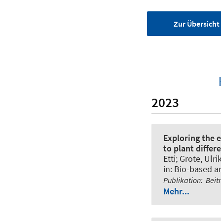
Zur Übersicht 
2023
Exploring the 
to plant diffe
Etti
; Grote, Ulri
in:
Bio-based a
Publikation
:
Beit
Mehr...