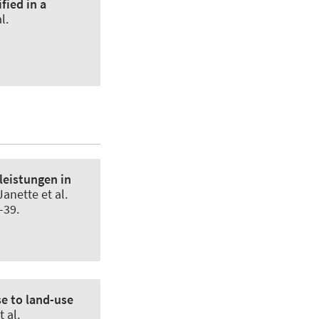
fied in a
l.
eistungen in
anette et al.
-39.
e to land-use
 al.