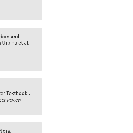
arbon and
 Urbina et al.
ter Textbook).
eer-Review
 Nora.