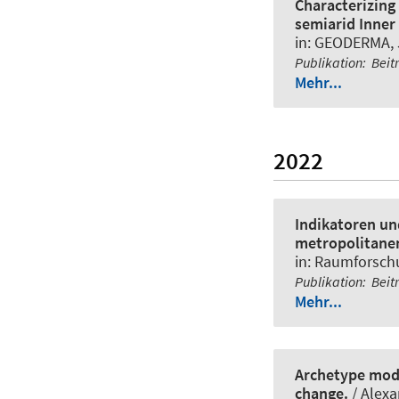
Characterizing
semiarid Inner
in:
GEODERMA
,
Publikation
:
Beit
Mehr...
2022
Indikatoren u
metropolitane
in:
Raumforsch
Publikation
:
Beit
Mehr...
Archetype mode
change.
/ Alexa