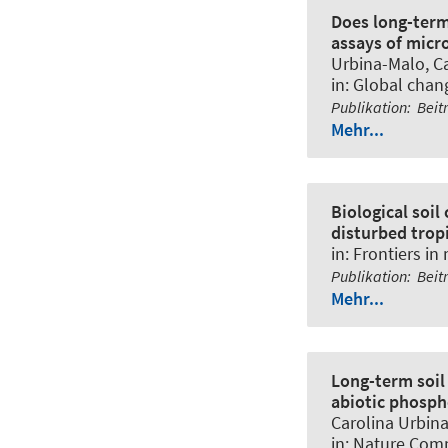
Does long-term
assays of micro
Urbina-Malo, Car
in:
Global chan
Publikation
:
Beit
Mehr...
Biological soil
disturbed tropi
in:
Frontiers in
Publikation
:
Beit
Mehr...
Long-term soil
abiotic phosph
Carolina Urbina 
in:
Nature Com