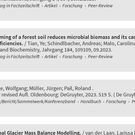
rag in Fachzeitschrift
›
Artikel
›
Forschung
›
Peer-Review
ing of a forest soil reduces microbial biomass and its c
ficiencies.
/ Tian, Ye; Schindlbacher, Andreas; Malo, Carolina
 and Biochemistry
, Jahrgang 184, 109109, 09.2023.
rag in Fachzeitschrift
›
Artikel
›
Forschung
›
Peer-Review
ge, Wolfgang
; Müller, Jürgen
; Pail, Roland .
 revised Aufl. Oldenbourg: DeGruyter, 2023. 519 S. ( De Gruy
/Bericht/Sammelwerk/Konferenzband
›
Handbuch
›
Forschung
›
P
al Glacier Mass Balance Modelling.
/ van der Laan, Larissa