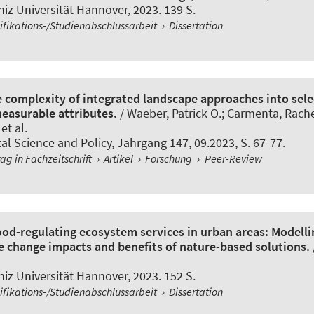
iz Universität Hannover, 2023. 139 S.
ifikations-/Studienabschlussarbeit
›
Dissertation
e complexity of integrated landscape approaches into sele
measurable attributes.
/ Waeber, Patrick O.; Carmenta, Rach
et al.
al Science and Policy
, Jahrgang 147, 09.2023, S. 67-77.
rag in Fachzeitschrift
›
Artikel
›
Forschung
›
Peer-Review
ood-regulating ecosystem services in urban areas: Modell
te change impacts and benefits of nature-based solutions.
iz Universität Hannover, 2023. 152 S.
ifikations-/Studienabschlussarbeit
›
Dissertation