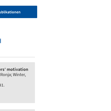
ublikationen
ers’ motivation
 Ronja; Winter,
81.