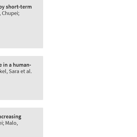
 by short-term
, Chupei;
ce in a human-
kel, Sara et al.
ncreasing
ei; Malo,