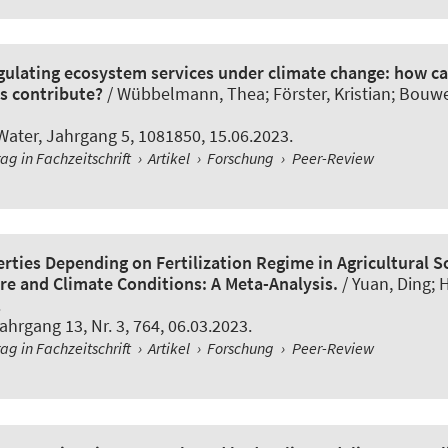
gulating ecosystem services under climate change: how c
s contribute?
/
Wübbelmann, Thea
; Förster, Kristian; Bouw
 Water
, Jahrgang 5, 1081850, 15.06.2023.
rag in Fachzeitschrift
›
Artikel
›
Forschung
›
Peer-Review
rties Depending on Fertilization Regime in Agricultural S
ure and Climate Conditions: A Meta-Analysis.
/ Yuan, Ding; Hu
.
Jahrgang 13, Nr. 3, 764, 06.03.2023.
rag in Fachzeitschrift
›
Artikel
›
Forschung
›
Peer-Review