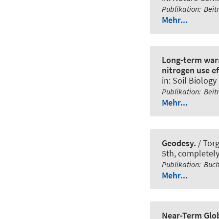
Publikation
:
Beit
Mehr...
Long-term warm
nitrogen use ef
in:
Soil Biology
Publikation
:
Beit
Mehr...
Geodesy.
/ Tor
5th, completely
Publikation
:
Buch
Mehr...
Near-Term Glob