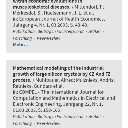
within economic evaluations in
musculoskeletal diseases.
/ Mittendorf, T.;
Merkesdal, S.; Huelsemann, J. L. et al.
in:
European Journal of Health Economics
,
Jahrgang 4, Nr. 1, 03.2003, S. 43-49.
Publikation
:
Beitrag in Fachzeitschrift
›
Artikel
›
Forschung
›
Peer-Review
Mehr...
Mathematical modelling of the industrial
growth of large silicon crystals by CZ And FZ
process.
/ Mühlbauer, Alfred; Muiznieks, Andris;
Ratnieks, Gundars et al.
in:
COMPEL - The International Journal for
Computation and Mathematics in Electrical and
Electronic Engineering
, Jahrgang 22, Nr. 1,
01.03.2003, S. 158-169.
Publikation
:
Beitrag in Fachzeitschrift
›
Artikel
›
Forschung
›
Peer-Review