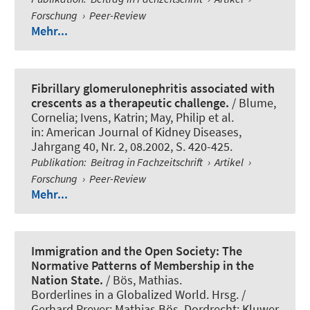
Forschung
›
Peer-Review
Mehr...
Fibrillary glomerulonephritis associated with
crescents as a therapeutic challenge.
/
Blume,
Cornelia
; Ivens, Katrin; May, Philip et al.
in:
American Journal of Kidney Diseases
,
Jahrgang 40, Nr. 2, 08.2002, S. 420-425.
Publikation
:
Beitrag in Fachzeitschrift
›
Artikel
›
Forschung
›
Peer-Review
Mehr...
Immigration and the Open Society: The
Normative Patterns of Membership in the
Nation State.
/
Bös, Mathias
.
Borderlines in a Globalized World. Hrsg. /
Gerhard Preyer; Mathias Bös. Dordrecht: Kluwer