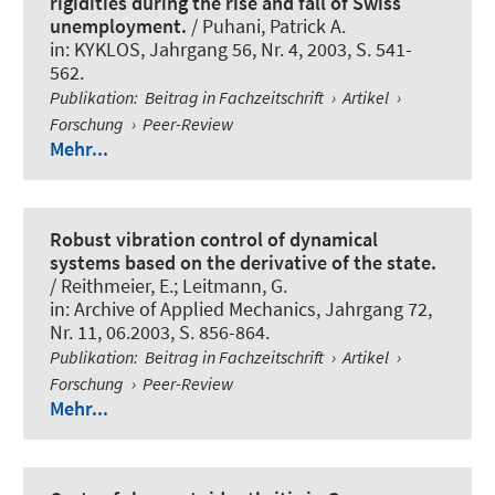
rigidities during the rise and fall of Swiss
unemployment.
/ Puhani, Patrick A.
in:
KYKLOS
, Jahrgang 56, Nr. 4, 2003, S. 541-
562.
Publikation
:
Beitrag in Fachzeitschrift
›
Artikel
›
Forschung
›
Peer-Review
Mehr...
Robust vibration control of dynamical
systems based on the derivative of the state.
/ Reithmeier, E.; Leitmann, G.
in:
Archive of Applied Mechanics
, Jahrgang 72,
Nr. 11, 06.2003, S. 856-864.
Publikation
:
Beitrag in Fachzeitschrift
›
Artikel
›
Forschung
›
Peer-Review
Mehr...