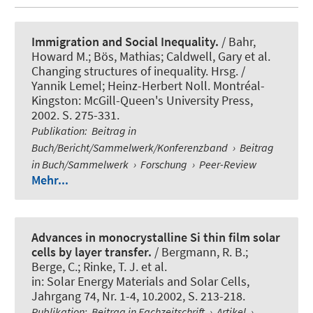
Immigration and Social Inequality.
/ Bahr,
Howard M.
; Bös, Mathias
; Caldwell, Gary et al.
Changing structures of inequality. Hrsg. /
Yannik Lemel; Heinz-Herbert Noll. Montréal-
Kingston: McGill-Queen's University Press,
2002. S. 275-331.
Publikation
:
Beitrag in
Buch/Bericht/Sammelwerk/Konferenzband
›
Beitrag
in Buch/Sammelwerk
›
Forschung
›
Peer-Review
Mehr...
Advances in monocrystalline Si thin film solar
cells by layer transfer.
/ Bergmann, R. B.;
Berge, C.; Rinke, T. J. et al.
in:
Solar Energy Materials and Solar Cells
,
Jahrgang 74, Nr. 1-4, 10.2002, S. 213-218.
Publikation
:
Beitrag in Fachzeitschrift
›
Artikel
›