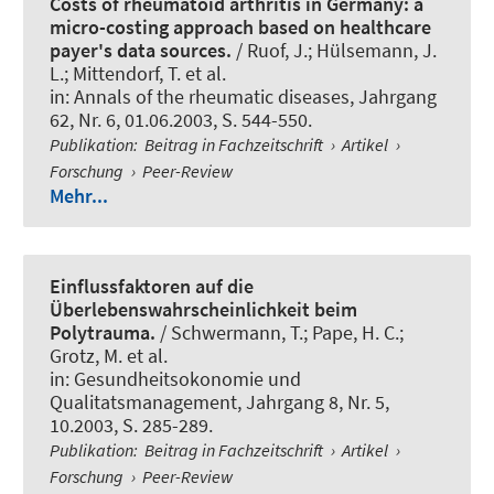
Costs of rheumatoid arthritis in Germany: a
micro-costing approach based on healthcare
payer's data sources.
/ Ruof, J.; Hülsemann, J.
L.; Mittendorf, T. et al.
in:
Annals of the rheumatic diseases
, Jahrgang
62, Nr. 6, 01.06.2003, S. 544-550.
Publikation
:
Beitrag in Fachzeitschrift
›
Artikel
›
Forschung
›
Peer-Review
Mehr...
Einflussfaktoren auf die
Überlebenswahrscheinlichkeit beim
Polytrauma.
/ Schwermann, T.; Pape, H. C.;
Grotz, M. et al.
in:
Gesundheitsokonomie und
Qualitatsmanagement
, Jahrgang 8, Nr. 5,
10.2003, S. 285-289.
Publikation
:
Beitrag in Fachzeitschrift
›
Artikel
›
Forschung
›
Peer-Review