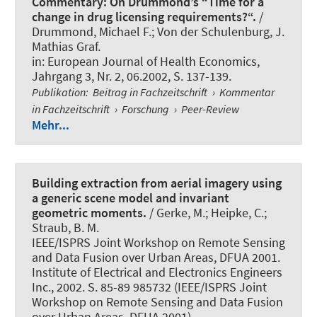
Commentary: On Drummond’s “Time for a
change in drug licensing requirements?“.
/
Drummond, Michael F.; Von der Schulenburg, J.
Mathias Graf.
in:
European Journal of Health Economics
,
Jahrgang 3, Nr. 2, 06.2002, S. 137-139.
Publikation
:
Beitrag in Fachzeitschrift
›
Kommentar
in Fachzeitschrift
›
Forschung
›
Peer-Review
Mehr...
Building extraction from aerial imagery using
a generic scene model and invariant
geometric moments.
/ Gerke, M.; Heipke, C.;
Straub, B. M.
IEEE/ISPRS Joint Workshop on Remote Sensing
and Data Fusion over Urban Areas, DFUA 2001.
Institute of Electrical and Electronics Engineers
Inc., 2002. S. 85-89 985732 (IEEE/ISPRS Joint
Workshop on Remote Sensing and Data Fusion
over Urban Areas, DFUA 2001).