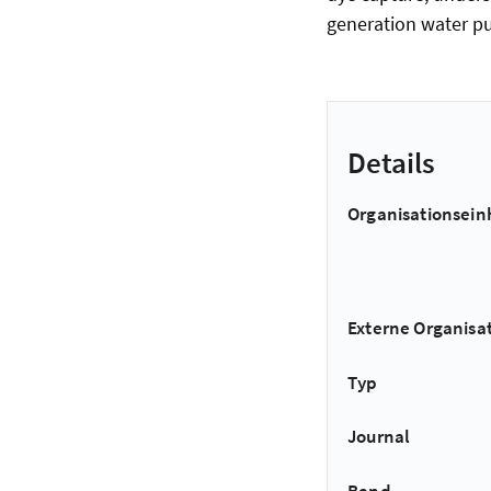
generation water pu
Details
Organisationsein
Externe Organisa
Typ
Journal
Band