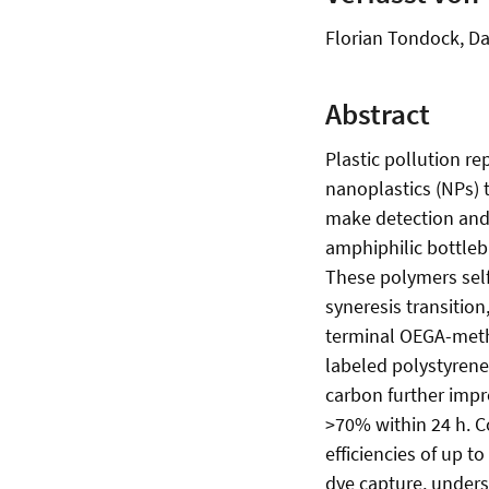
Florian Tondock, D
Abstract
Plastic pollution r
nanoplastics (NPs) 
make detection and 
amphiphilic bottleb
These polymers self
syneresis transition
terminal OEGA-meth
labeled polystyrene
carbon further impr
>70% within 24 h. C
efficiencies of up t
dye capture, unders