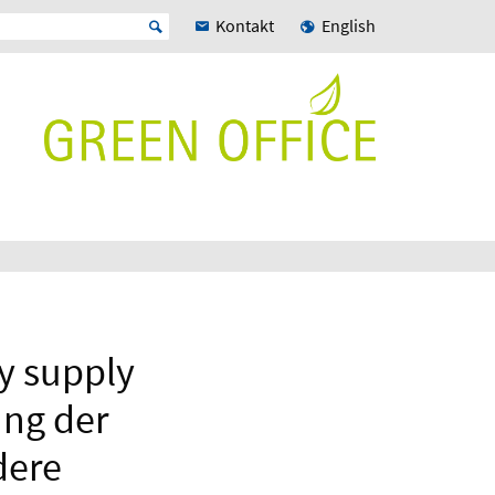
Kontakt
English
gy supply
ung der
dere