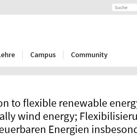
Lehre
Campus
Community
on to flexible renewable ener
ally wind energy; Flexibilisier
euerbaren Energien insbeson