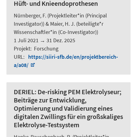
Hüft- und Knieendoprothesen
Nürnberger, F.
(Projektleiter*in (Principal
Investigator)) &
Maier, H. J.
(beteiligte*r
Wissenschaftler*in (Co-Investigator))
1 Juli 2021
→
31 Dez. 2025
Projekt
:
Forschung
URL
:
https://siiri-sfb.de/en/projektbereich-
a/a08/
DERIEL:
De-risking PEM Elektrolyseur;
Beiträge zur Entwicklung,
Optimierung und Validierung eines
digitalen Zwillings für ein großskaliges
Elektrolyse-Testsystem
Hanke-Rauschenbach, R.
(Projektleiter*in