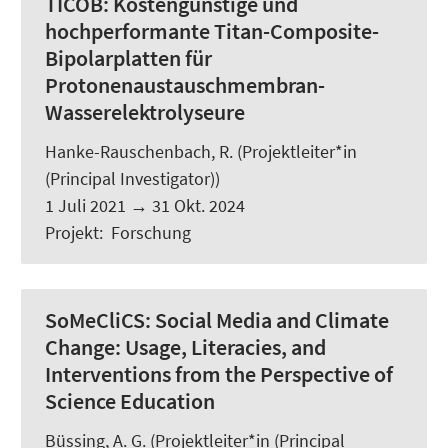
TICOB:
Kostengünstige und
hochperformante Titan-Composite-
Bipolarplatten für
Protonenaustauschmembran-
Wasserelektrolyseure
Hanke-Rauschenbach, R.
(Projektleiter*in
(Principal Investigator))
1 Juli 2021
→
31 Okt. 2024
Projekt
:
Forschung
SoMeCliCS:
Social Media and Climate
Change: Usage, Literacies, and
Interventions from the Perspective of
Science Education
Büssing, A. G.
(Projektleiter*in (Principal