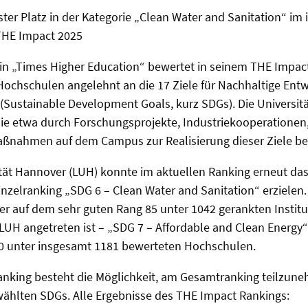
ter Platz in der Kategorie „Clean Water and Sanitation“ im 
THE Impact 2025
in „Times Higher Education“ bewertet in seinem THE Impact
 Hochschulen angelehnt an die 17 Ziele für Nachhaltige Ent
 (Sustainable Development Goals, kurz SDGs). Die Universi
 sie etwa durch Forschungsprojekte, Industriekooperatione
aßnahmen auf dem Campus zur Realisierung dieser Ziele be
ität Hannover (LUH) konnte im aktuellen Ranking erneut da
inzelranking „SDG 6 – Clean Water and Sanitation“ erzielen.
 hier auf dem sehr guten Rang 85 unter 1042 gerankten Instit
LUH angetreten ist – „SDG 7 – Affordable and Clean Energy“ -
 unter insgesamt 1181 bewerteten Hochschulen.
nking besteht die Möglichkeit, am Gesamtranking teilzune
wählten SDGs. Alle Ergebnisse des THE Impact Rankings: