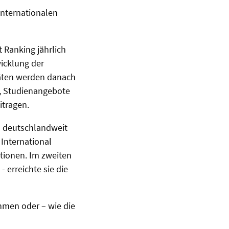
internationalen
 Ranking jährlich
wicklung der
täten werden danach
n, Studienangebote
itragen.
s deutschlandweit
 International
utionen. Im zweiten
 erreichte sie die
hmen oder – wie die